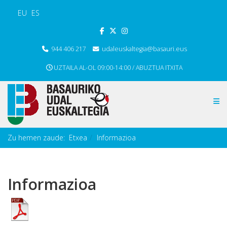
EU
ES
944 406 217
udaleuskaltegia@basauri.eus
UZTAILA AL-OL 09:00-14:00 / ABUZTUA ITXITA
Zu hemen zaude:
Etxea
Informazioa
Informazioa