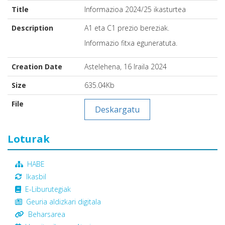
Title
Informazioa 2024/25 ikasturtea
Description
A1 eta C1 prezio bereziak.
Informazio fitxa eguneratuta.
Creation Date
Astelehena, 16 Iraila 2024
Size
635.04Kb
File
Deskargatu
Loturak
HABE
Ikasbil
E-Liburutegiak
Geuria aldizkari digitala
Beharsarea