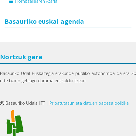
Hornitzailearen Ataria
Basauriko euskal agenda
Nortzuk gara
Basauriko Udal Euskaltegia erakunde publiko autonomoa da eta 30
urte baino gehiago darama euskalduntzean.
Basauriko Udala IITT |
Pribatutasun eta datuen babesa politika