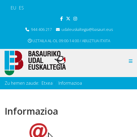
EU
ES
944 406 217
udaleuskaltegia@basauri.eus
UZTAILA AL-OL 09:00-14:00 / ABUZTUA ITXITA
Zu hemen zaude:
Etxea
Informazioa
Informazioa