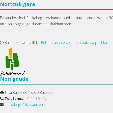
Nortzuk gara
Basauriko Udal Euskaltegia erakunde publiko autonomoa da eta 30
urte baino gehiago darama euskalduntzean.
Basauriko Udala IITT |
Pribatutasun eta datuen babesa politika
Non gaude
Urbi Kalea 33, 48970 Basauri
Telefonoa:
94 440 62 17
euskaltegia@basauri.eus