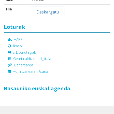
File
Deskargatu
Loturak
HABE
Ikasbil
E-Liburutegiak
Geuria aldizkari digitala
Beharsarea
Hornitzailearen Ataria
Basauriko euskal agenda