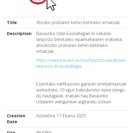
Title
Ahozko probaren behin-behineko emaitzak
Description
Basauriko Udal Euskaltegian bi irakasle-
lanpostu betetzeko epaimahaiaren erabakia:
ahozkozko probaren behin-behineko
emaitzak.
https://www.basauri.eus/eu/lanpostua/irakasle-
lanpostu-bi-euskaltegia
Ezarritako kalifikazioen gainean erreklamazioak
aurkezteko, 10 egun balioduneko epea izango
du hautagaiak, erabaki hau Basauriko
Udalaren webgunean argitaratu ostean.
Creation
Asteartea, 17 Ekaina 2025
Date
Size
99.63Kb