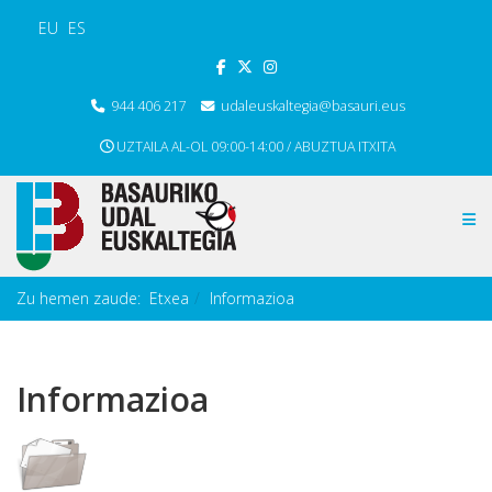
EU
ES
944 406 217
udaleuskaltegia@basauri.eus
UZTAILA AL-OL 09:00-14:00 / ABUZTUA ITXITA
Zu hemen zaude:
Etxea
Informazioa
Informazioa