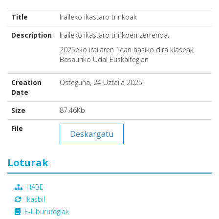
Title
Iraileko ikastaro trinkoak
Description
Iraileko ikastaro trinkoen zerrenda.
2025eko irailaren 1ean hasiko dira klaseak
Basauriko Udal Euskaltegian
Creation
Osteguna, 24 Uztaila 2025
Date
Size
87.46Kb
File
Deskargatu
Loturak
HABE
Ikasbil
E-Liburutegiak