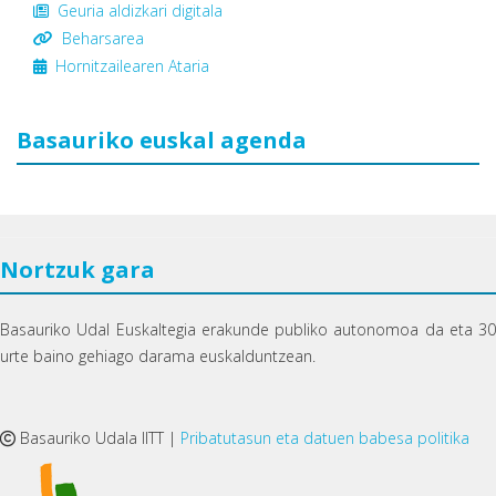
Geuria aldizkari digitala
Beharsarea
Hornitzailearen Ataria
Basauriko euskal agenda
Nortzuk gara
Basauriko Udal Euskaltegia erakunde publiko autonomoa da eta 30
urte baino gehiago darama euskalduntzean.
Basauriko Udala IITT |
Pribatutasun eta datuen babesa politika