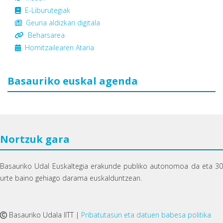
E-Liburutegiak
Geuria aldizkari digitala
Beharsarea
Hornitzailearen Ataria
Basauriko euskal agenda
Nortzuk gara
Basauriko Udal Euskaltegia erakunde publiko autonomoa da eta 30
urte baino gehiago darama euskalduntzean.
Basauriko Udala IITT |
Pribatutasun eta datuen babesa politika