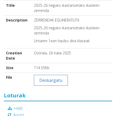
Title
2025-26 neguko ikastaroetako ikasleen
zerrenda
Description
ZERRENDAK EGUNERATUTA
2025-26 neguko ikastaroetako ikasleen
zerrenda
Urriaren 1ean hasiko dira klaseak
Creation
Ostirala, 26 Iraila 2025
Date
Size
114.55Kb
File
Deskargatu
Loturak
HABE
Ikasbil