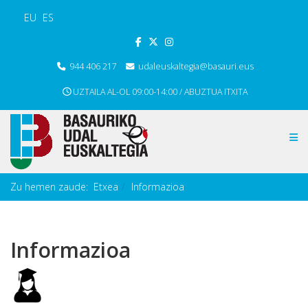
EU
ES
944 406 217
udaleuskaltegia@basauri.eus
UZTAILA AL-OL 09:00-14:00 / ABUZTUA ITXITA
Zu hemen zaude:
Etxea
Informazioa
Informazioa