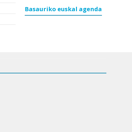
Basauriko euskal agenda