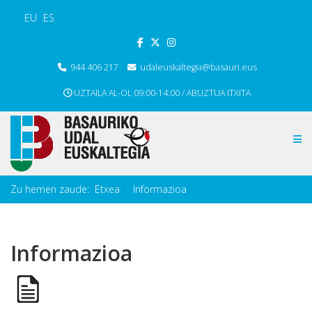
EU
ES
944 406 217
udaleuskaltegia@basauri.eus
UZTAILA AL-OL 09:00-14:00 / ABUZTUA ITXITA
Zu hemen zaude:
Etxea
Informazioa
Informazioa