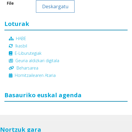
File
Deskargatu
Loturak
HABE
Ikasbil
E-Liburutegiak
Geuria aldizkari digitala
Beharsarea
Hornitzailearen Ataria
Basauriko euskal agenda
Nortzuk gara