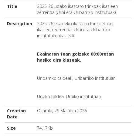
Title
2025-26 udako ikastaro trinkoak ikasleen
zerrenda (Urbi eta Uribarriko institutuak)
Description
2025-26 ekaineko ikastaro trinkoetako
ikasleen zerrenda. Urbi eta Uribarriko
institutuko ikasleak.
Ekainaren 1ean goizeko 08:00retan
hasiko dira klaseak.
Uribarriko taldeak, Uribarriko institutuan.
Urbiko taldea, Urbiko institutuan.
Creation
Ostirala, 29 Maiatza 2026
Date
Size
74.17Kb