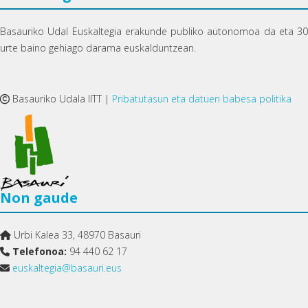
Basauriko Udal Euskaltegia erakunde publiko autonomoa da eta 30
urte baino gehiago darama euskalduntzean.
Basauriko Udala IITT |
Pribatutasun eta datuen babesa politika
Non gaude
Urbi Kalea 33, 48970 Basauri
Telefonoa:
94 440 62 17
euskaltegia@basauri.eus