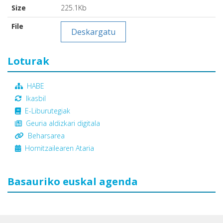
Size
225.1Kb
File
Deskargatu
Loturak
HABE
Ikasbil
E-Liburutegiak
Geuria aldizkari digitala
Beharsarea
Hornitzailearen Ataria
Basauriko euskal agenda