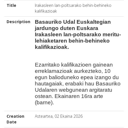
Title
Irakasleen lan-poltsarako behin-behineko
kalifikazioak
Description
Basauriko Udal Euskaltegian
jardungo duten Euskara
Irakasleen lan-poltsarako meritu-
lehiaketaren behin-behineko
kalifikazioak.
Ezarritako kalifikazioen gainean
erreklamazioak aurkezteko, 10
egun balioduneko epea izango du
hautagaiak, erabaki hau Basauriko
Udalaren webgunean
argitaratu
ostean. Ekainaren 16ra arte
(barne).
Creation
Asteartea, 02 Ekaina 2026
Date