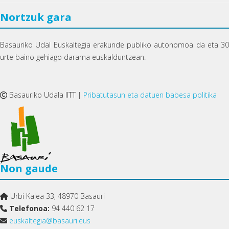
Nortzuk gara
Basauriko Udal Euskaltegia erakunde publiko autonomoa da eta 30
urte baino gehiago darama euskalduntzean.
Basauriko Udala IITT |
Pribatutasun eta datuen babesa politika
Non gaude
Urbi Kalea 33, 48970 Basauri
Telefonoa:
94 440 62 17
euskaltegia@basauri.eus