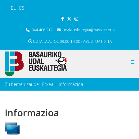
EU
ES
944 406 217
udaleuskaltegia@basauri.eus
UZTAILA AL-OL 09:00-14:00 / ABUZTUA ITXITA
Zu hemen zaude:
Etxea
Informazioa
Informazioa