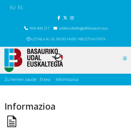
EU
ES
944 406 217
udaleuskaltegia@basauri.eus
UZTAILA AL-OL 09:00-14:00 / ABUZTUA ITXITA
Zu hemen zaude:
Etxea
Informazioa
Informazioa