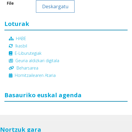
File
Deskargatu
Loturak
HABE
Ikasbil
E-Liburutegiak
Geuria aldizkari digitala
Beharsarea
Hornitzailearen Ataria
Basauriko euskal agenda
Nortzuk gara