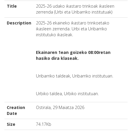
Title
2025-26 udako ikastaro trinkoak ikasleen
zerrenda (Urbi eta Uribarriko institutuak)
Description
2025-26 ekaineko ikastaro trinkoetako
ikasleen zerrenda. Urbi eta Uribarriko
institutuko ikasleak.
Ekainaren 1ean goizeko 08:00retan
hasiko dira klaseak.
Uribarriko taldeak, Uribarriko institutuan.
Urbiko taldea, Urbiko institutuan.
Creation
Ostirala, 29 Maiatza 2026
Date
Size
74.17Kb