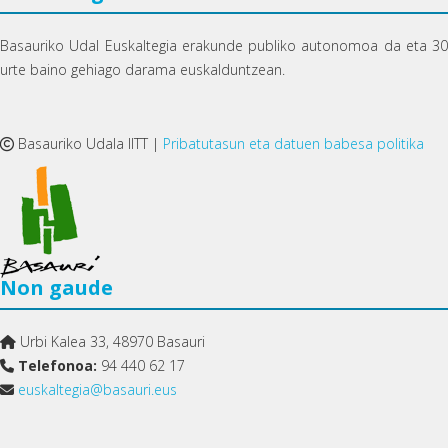
Basauriko Udal Euskaltegia erakunde publiko autonomoa da eta 30
urte baino gehiago darama euskalduntzean.
Basauriko Udala IITT |
Pribatutasun eta datuen babesa politika
Non gaude
Urbi Kalea 33, 48970 Basauri
Telefonoa:
94 440 62 17
euskaltegia@basauri.eus