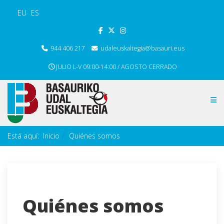
EU
ES
944 406 217
udaleuskaltegia@basauri.eus
JULIO L-V 09:00-14:00 / AGOSTO CERRADO
Está aquí:
Inicio
Quiénes somos
Quiénes somos