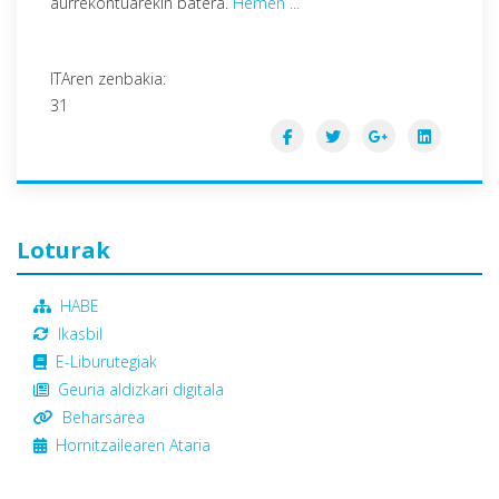
aurrekontuarekin batera.
Hemen ...
ITAren zenbakia:
31
Loturak
HABE
Ikasbil
E-Liburutegiak
Geuria aldizkari digitala
Beharsarea
Hornitzailearen Ataria