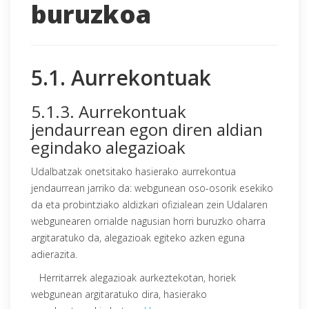
buruzkoa
5.1. Aurrekontuak
5.1.3. Aurrekontuak
jendaurrean egon diren aldian
egindako alegazioak
Udalbatzak onetsitako hasierako aurrekontua
jendaurrean jarriko da: webgunean oso-osorik esekiko
da eta probintziako aldizkari ofizialean zein Udalaren
webgunearen orrialde nagusian horri buruzko oharra
argitaratuko da, alegazioak egiteko azken eguna
adierazita.
Herritarrek alegazioak aurkeztekotan, horiek
webgunean argitaratuko dira, hasierako