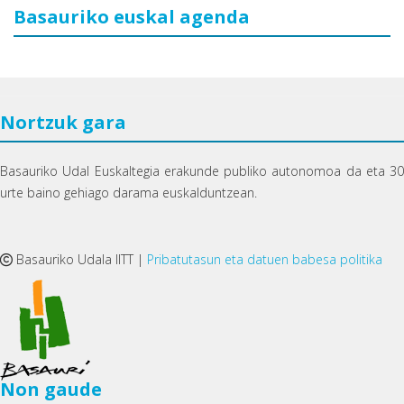
Basauriko euskal agenda
Nortzuk gara
Basauriko Udal Euskaltegia erakunde publiko autonomoa da eta 30
urte baino gehiago darama euskalduntzean.
Basauriko Udala IITT |
Pribatutasun eta datuen babesa politika
Non gaude