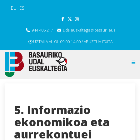
EU
ES
944 406 217
udaleuskaltegia@basauri.eus
UZTAILA AL-OL 09:00-14:00 / ABUZTUA ITXITA
5. Informazio
ekonomikoa eta
aurrekontuei