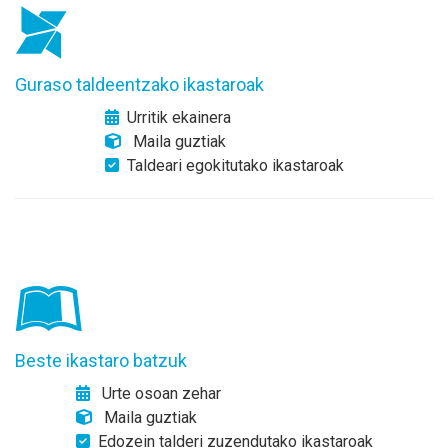
Guraso taldeentzako ikastaroak
Urritik ekainera
Maila guztiak
Taldeari egokitutako ikastaroak
Beste ikastaro batzuk
Urte osoan zehar
Maila guztiak
Edozein talderi zuzendutako ikastaroak