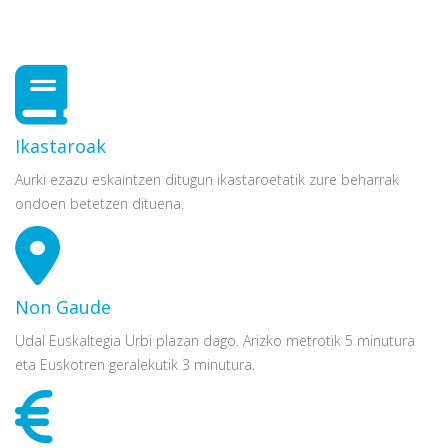
Ikastaroak
Aurki ezazu eskaintzen ditugun ikastaroetatik zure beharrak
ondoen betetzen dituena.
Non Gaude
Udal Euskaltegia Urbi plazan dago. Arizko metrotik 5 minutura
eta Euskotren geralekutik 3 minutura.