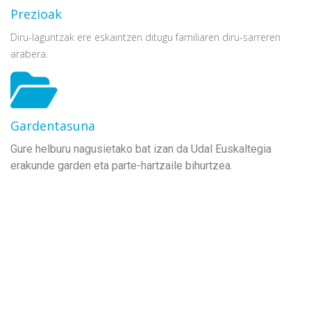
Prezioak
Diru-laguntzak ere eskaintzen ditugu familiaren diru-sarreren
arabera.
Gardentasuna
Gure helburu nagusietako bat izan da Udal Euskaltegia
erakunde garden eta parte-hartzaile bihurtzea.