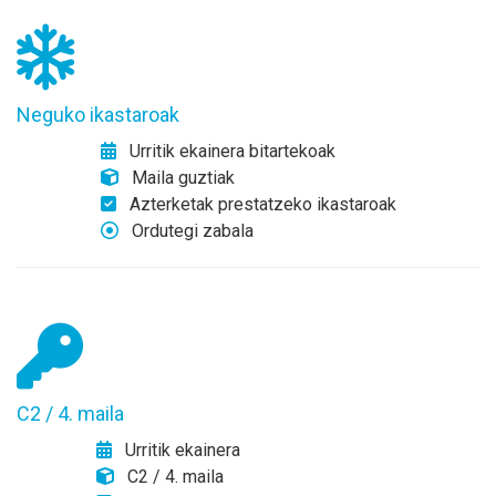
Neguko ikastaroak
Urritik ekainera bitartekoak
Maila guztiak
Azterketak prestatzeko ikastaroak
Ordutegi zabala
C2 / 4. maila
Urritik ekainera
C2 / 4. maila