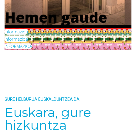
Hemen gaude
informazioa
informazioa
INFORMAZIOA
GURE HELBURUA EUSKALDUNTZEA DA
Euskara, gure
hizkuntza