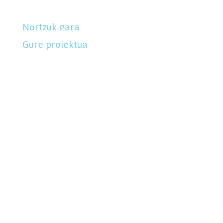
hizkuntza helburuak lortzen lagunduko dizugu.
Nortzuk gara
Gure proiektua