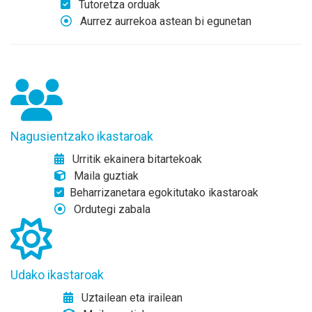
Tutoretza orduak
Aurrez aurrekoa astean bi egunetan
Nagusientzako ikastaroak
Urritik ekainera bitartekoak
Maila guztiak
Beharrizanetara egokitutako ikastaroak
Ordutegi zabala
Udako ikastaroak
Uztailean eta irailean