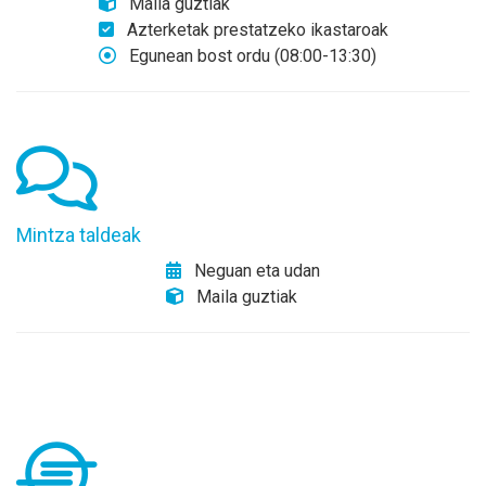
Maila guztiak
Azterketak prestatzeko ikastaroak
Egunean bost ordu (08:00-13:30)
Mintza taldeak
Neguan eta udan
Maila guztiak