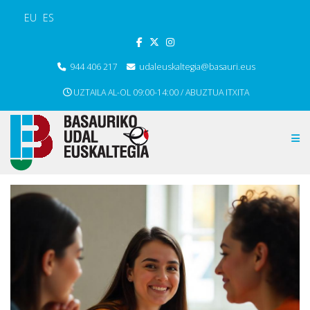
EU
ES
944 406 217
udaleuskaltegia@basauri.eus
UZTAILA AL-OL 09:00-14:00 / ABUZTUA ITXITA