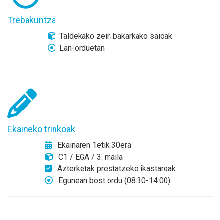
Trebakuntza
Taldekako zein bakarkako saioak
Lan-orduetan
Ekaineko trinkoak
Ekainaren 1etik 30era
C1 / EGA / 3. maila
Azterketak prestatzeko ikastaroak
Egunean bost ordu (08:30-14:00)