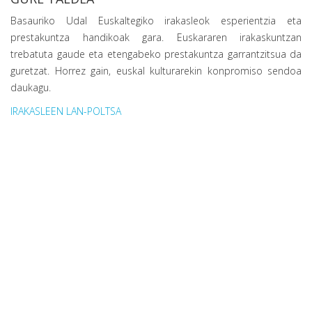
Basauriko Udal Euskaltegiko irakasleok esperientzia eta
prestakuntza handikoak gara. Euskararen irakaskuntzan
trebatuta gaude eta etengabeko prestakuntza garrantzitsua da
guretzat. Horrez gain, euskal kulturarekin konpromiso sendoa
daukagu.
IRAKASLEEN LAN-POLTSA