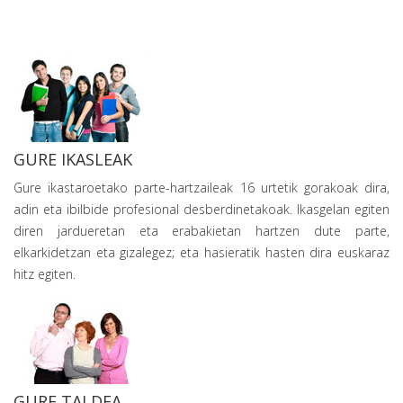
GURE IKASLEAK
Gure ikastaroetako parte-hartzaileak 16 urtetik gorakoak dira,
adin eta ibilbide profesional desberdinetakoak. Ikasgelan egiten
diren jardueretan eta erabakietan hartzen dute parte,
elkarkidetzan eta gizalegez; eta hasieratik hasten dira euskaraz
hitz egiten.
GURE TALDEA