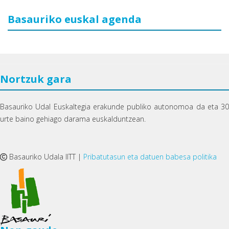
Basauriko euskal agenda
Nortzuk gara
Basauriko Udal Euskaltegia erakunde publiko autonomoa da eta 30
urte baino gehiago darama euskalduntzean.
Basauriko Udala IITT |
Pribatutasun eta datuen babesa politika