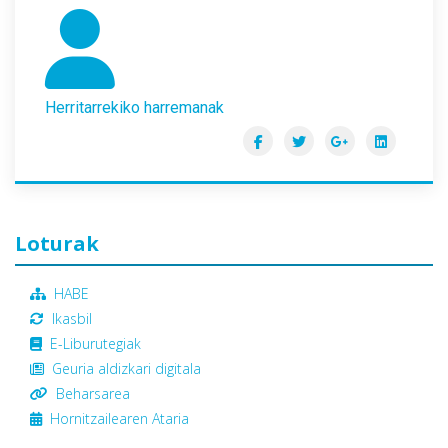
Herritarrekiko harremanak
Loturak
HABE
Ikasbil
E-Liburutegiak
Geuria aldizkari digitala
Beharsarea
Hornitzailearen Ataria