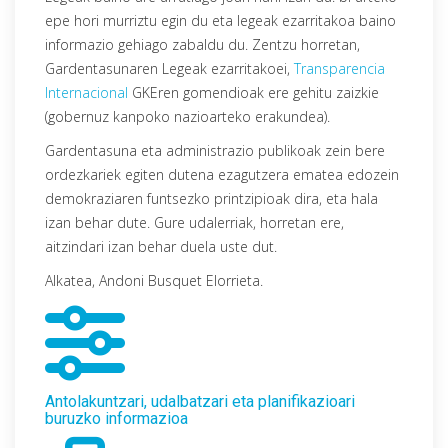
epe hori murriztu egin du eta legeak ezarritakoa baino
informazio gehiago zabaldu du. Zentzu horretan,
Gardentasunaren Legeak ezarritakoei,
Transparencia
Internacional
GKEren gomendioak ere gehitu zaizkie
(gobernuz kanpoko nazioarteko erakundea).
Gardentasuna eta administrazio publikoak zein bere
ordezkariek egiten dutena ezagutzera ematea edozein
demokraziaren funtsezko printzipioak dira, eta hala
izan behar dute. Gure udalerriak, horretan ere,
aitzindari izan behar duela uste dut.
Alkatea, Andoni Busquet Elorrieta.
Antolakuntzari, udalbatzari eta planifikazioari
buruzko informazioa