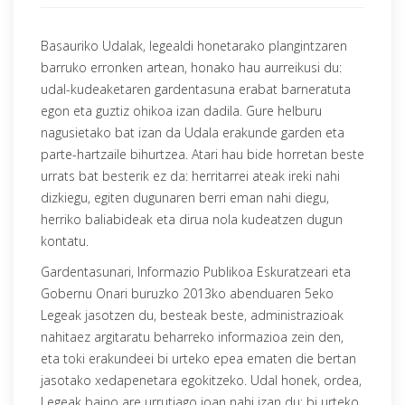
Basauriko Udalak, legealdi honetarako plangintzaren
barruko erronken artean, honako hau aurreikusi du:
udal-kudeaketaren gardentasuna erabat barneratuta
egon eta guztiz ohikoa izan dadila. Gure helburu
nagusietako bat izan da Udala erakunde garden eta
parte-hartzaile bihurtzea. Atari hau bide horretan beste
urrats bat besterik ez da: herritarrei ateak ireki nahi
dizkiegu, egiten dugunaren berri eman nahi diegu,
herriko baliabideak eta dirua nola kudeatzen dugun
kontatu.
Gardentasunari, Informazio Publikoa Eskuratzeari eta
Gobernu Onari buruzko 2013ko abenduaren 5eko
Legeak jasotzen du, besteak beste, administrazioak
nahitaez argitaratu beharreko informazioa zein den,
eta toki erakundeei bi urteko epea ematen die bertan
jasotako xedapenetara egokitzeko. Udal honek, ordea,
Legeak baino are urrutiago joan nahi izan du: bi urteko