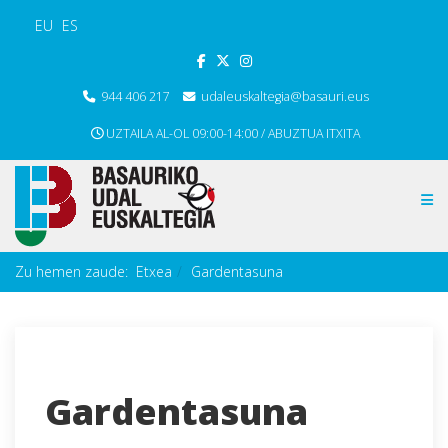
EU
ES
944 406 217
udaleuskaltegia@basauri.eus
UZTAILA AL-OL 09:00-14:00 / ABUZTUA ITXITA
Zu hemen zaude:
Etxea
Gardentasuna
Gardentasuna