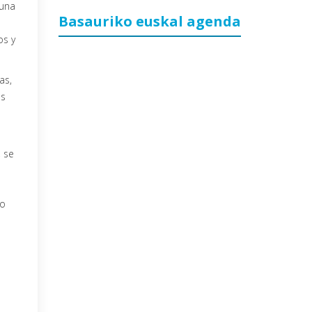
 una
Basauriko euskal agenda
os y
as,
es
, se
eo