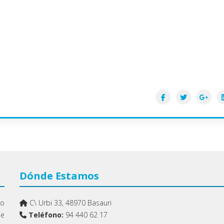
Dónde Estamos
mo
C\ Urbi 33, 48970 Basauri
de
Teléfono:
94 440 62 17