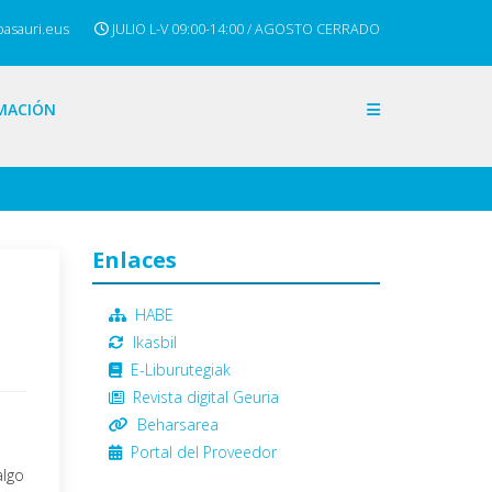
basauri.eus
JULIO L-V 09:00-14:00 / AGOSTO CERRADO
MACIÓN
Enlaces
HABE
Ikasbil
E-Liburutegiak
Revista digital Geuria
Beharsarea
Portal del Proveedor
algo