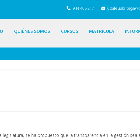
944 406 217
udaleuskaltegia@
IO
QUIÉNES SOMOS
CURSOS
MATRÍCULA
INFOR
 legislatura, se ha propuesto que la transparencia en la gestión sea 